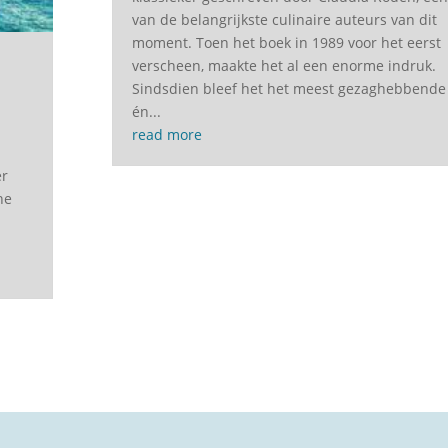
van de belangrijkste culinaire auteurs van dit
moment. Toen het boek in 1989 voor het eerst
verscheen, maakte het al een enorme indruk.
Sindsdien bleef het het meest gezaghebbende
én...
read more
er
he