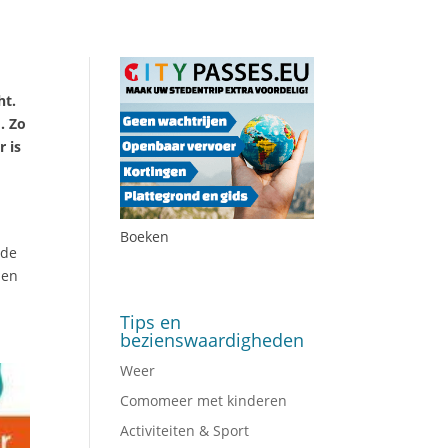
ht.
. Zo
 is
Boeken
 de
den
Tips en
bezienswaardigheden
Weer
Comomeer met kinderen
Activiteiten & Sport