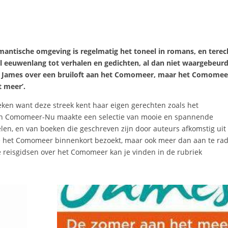
ntische omgeving is regelmatig het toneel in romans, en terec
l eeuwenlang tot verhalen en gedichten, al dan niet waargebeurd
a James over een bruiloft aan het Comomeer, maar het Comomeer
t meer’.
oeken want deze streek kent haar eigen gerechten zoals het
an Comomeer-Nu maakte een selectie van mooie en spannende
en, en van boeken die geschreven zijn door auteurs afkomstig uit
e het Comomeer binnenkort bezoekt, maar ook meer dan aan te ra
e reisgidsen over het Comomeer kan je vinden in de rubriek