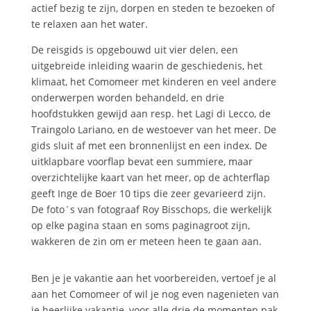
actief bezig te zijn, dorpen en steden te bezoeken of
te relaxen aan het water.
De reisgids is opgebouwd uit vier delen, een
uitgebreide inleiding waarin de geschiedenis, het
klimaat, het Comomeer met kinderen en veel andere
onderwerpen worden behandeld, en drie
hoofdstukken gewijd aan resp. het Lagi di Lecco, de
Traingolo Lariano, en de westoever van het meer. De
gids sluit af met een bronnenlijst en een index. De
uitklapbare voorflap bevat een summiere, maar
overzichtelijke kaart van het meer, op de achterflap
geeft Inge de Boer 10 tips die zeer gevarieerd zijn.
De foto´s van fotograaf Roy Bisschops, die werkelijk
op elke pagina staan en soms paginagroot zijn,
wakkeren de zin om er meteen heen te gaan aan.
Ben je je vakantie aan het voorbereiden, vertoef je al
aan het Comomeer of wil je nog even nagenieten van
je heerlijke vakantie, voor alle drie de momenten pak