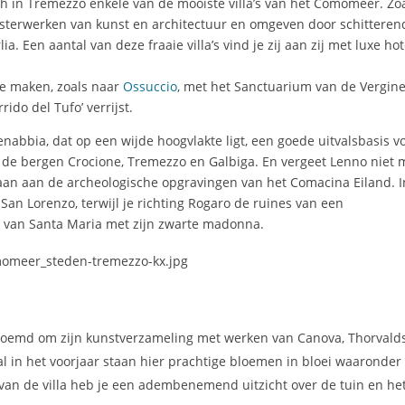
h in Tremezzo enkele van de mooiste villa’s van het Comomeer. Zo
esterwerken van kunst en architectuur en omgeven door schitteren
lia. Een aantal van deze fraaie villa’s vind je zij aan zij met luxe hot
.
 te maken, zoals naar
Ossuccio
, met het Sanctuarium van de Vergine
ido del Tufo’ verrijst.
nabbia, dat op een wijde hoogvlakte ligt, een goede uitvalsbasis v
de bergen Crocione, Tremezzo en Galbiga. En vergeet Lenno niet 
t aan aan de archeologische opgravingen van het Comacina Eiland. I
San Lorenzo, terwijl je richting Rogaro de ruines van een
 van Santa Maria met zijn zwarte madonna.
roemd om zijn kunstverzameling met werken van Canova, Thorvald
l in het voorjaar staan hier prachtige bloemen in bloei waaronder
van de villa heb je een adembenemend uitzicht over de tuin en he