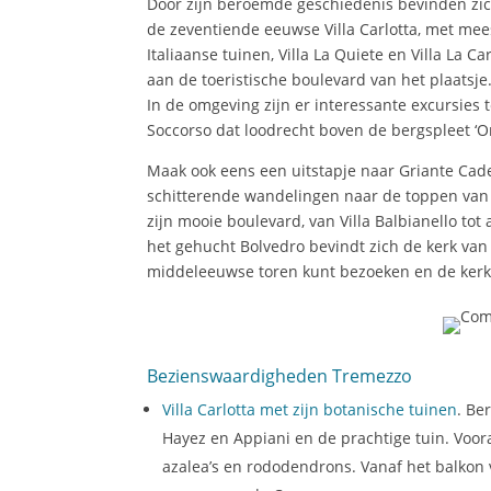
Door zijn beroemde geschiedenis bevinden zic
de zeventiende eeuwse Villa Carlotta, met me
Italiaanse tuinen, Villa La Quiete en Villa La Car
aan de toeristische boulevard van het plaatsje
In de omgeving zijn er interessante excursies
Soccorso dat loodrecht boven de bergspleet ‘Orr
Maak ook eens een uitstapje naar Griante Cade
schitterende wandelingen naar de toppen van 
zijn mooie boulevard, van Villa Balbianello to
het gehucht Bolvedro bevindt zich de kerk van 
middeleeuwse toren kunt bezoeken en de kerk
Bezienswaardigheden Tremezzo
Villa Carlotta met zijn botanische tuinen
. Be
Hayez en Appiani en de prachtige tuin. Voora
azalea’s en rododendrons. Vanaf het balkon 