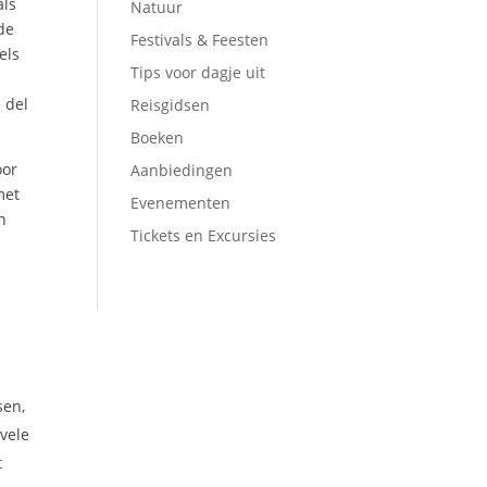
als
Natuur
de
Festivals & Feesten
els
Tips voor dagje uit
 del
Reisgidsen
Boeken
oor
Aanbiedingen
met
Evenementen
n
Tickets en Excursies
sen,
 vele
t