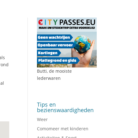
als
 rond
Butti, de mooiste
lederwaren
al
Tips en
bezienswaardigheden
Weer
Comomeer met kinderen
Activiteiten & Sport