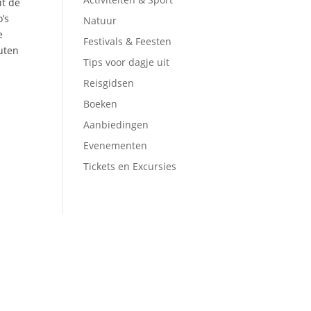
it de
’s
Natuur
e
Festivals & Feesten
outen
Tips voor dagje uit
Reisgidsen
Boeken
Aanbiedingen
Evenementen
Tickets en Excursies