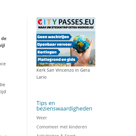
 de
ijl
nce
Kerk San Vincenzo in Gera
Lario
,
die
tijd
Tips en
bezienswaardigheden
Weer
Comomeer met kinderen
Activiteiten & Sport