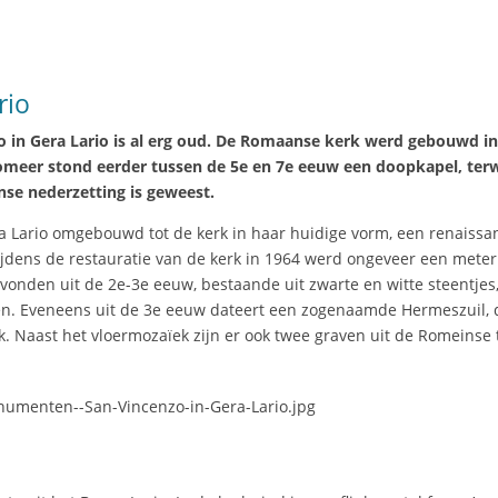
rio
o in Gera Lario is al erg oud. De Romaanse kerk werd gebouwd in
omeer stond eerder tussen de 5e en 7e eeuw een doopkapel, terw
nse nederzetting is geweest.
 Lario omgebouwd tot de kerk in haar huidige vorm, een renaissa
Tijdens de restauratie van de kerk in 1964 werd ongeveer een meter
onden uit de 2e-3e eeuw, bestaande uit zwarte en witte steentjes
gen. Eveneens uit de 3e eeuw dateert een zogenaamde Hermeszuil, 
rk. Naast het vloermozaïek zijn er ook twee graven uit de Romeinse 