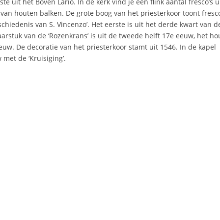
e uit het Boven Lario. In de kerk vind je een flink aantal fresco’s u
van houten balken. De grote boog van het priesterkoor toont fresco
hiedenis van S. Vincenzo’. Het eerste is uit het derde kwart van d
arstuk van de ‘Rozenkrans’ is uit de tweede helft 17e eeuw, het h
uw. De decoratie van het priesterkoor stamt uit 1546. In de kapel
met de ‘Kruisiging’.